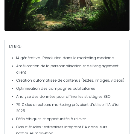
EN BREF
IA générative
: Révolution dans le marketing moderne
Amélioration de la
personnalisation
et de l’
engagement
client
Création automatisée de
contenus
(textes, images, vidéos)
Optimisation
des campagnes publicitaires
Analyse des
données
pour affiner les
stratégies SEO
75 % des directeurs marketing prévoient d’utiliser l’
IA
d’ici
2025
Défis éthiques et opportunités à relever
Cas d’études : entreprises intégrant l’
IA
dans leurs
pratiques marketing