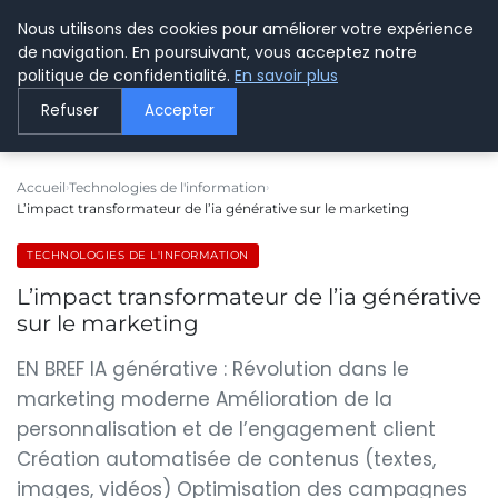
Nous utilisons des cookies pour améliorer votre expérience
LE WEBMARKETING
de navigation. En poursuivant, vous acceptez notre
politique de confidentialité.
En savoir plus
Refuser
Accepter
Accueil
Technologies de l'information
L’impact transformateur de l’ia générative sur le marketing
TECHNOLOGIES DE L'INFORMATION
L’impact transformateur de l’ia générative
sur le marketing
EN BREF IA générative : Révolution dans le
marketing moderne Amélioration de la
personnalisation et de l’engagement client
Création automatisée de contenus (textes,
images, vidéos) Optimisation des campagnes