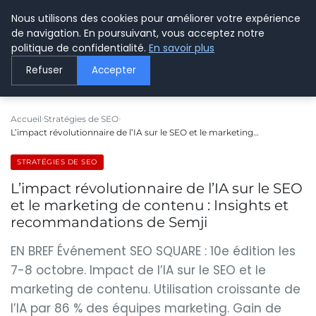
Nous utilisons des cookies pour améliorer votre expérience
LE WEBMARKETING
de navigation. En poursuivant, vous acceptez notre
politique de confidentialité.
En savoir plus
Refuser
Accepter
Accueil
Stratégies de SEO
L’impact révolutionnaire de l’IA sur le SEO et le marketing…
STRATÉGIES DE SEO
L’impact révolutionnaire de l’IA sur le SEO
et le marketing de contenu : Insights et
recommandations de Semji
EN BREF Événement SEO SQUARE : 10e édition les
7-8 octobre. Impact de l’IA sur le SEO et le
marketing de contenu. Utilisation croissante de
l’IA par 86 % des équipes marketing. Gain de