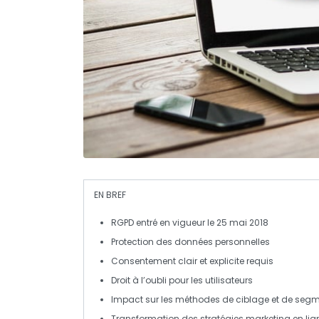
EN BREF
RGPD
entré en vigueur le 25 mai 2018
Protection des
données personnelles
Consentement
clair
et
explicite
requis
Droit à l’
oubli
pour les utilisateurs
Impact sur les méthodes de
ciblage
et de
segm
Transformation des
stratégies marketing
en lig