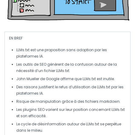
EN BREF
LLMs.txt
est une
proposition
sans adoption par les
plateformes IA.
Les outils de
SEO
génèrent de la confusion autour de la
nécessité d’un fichier
LLMs.txt
.
John Mueller de Google affirme que
LLMs.txt
est
inutile
.
Des raisons justifient le refus d’utilisation de
LLMs.txt
par les
plateformes IA.
Risque de manipulation grâce à des fichiers
markdown
.
Les
plugins SEO
varient sur leur position concernant
LLMs.txt
et son efficacité.
Le cycle de
désinformation
autour de
LLMs.txt
se perpétue
dans le milieu.