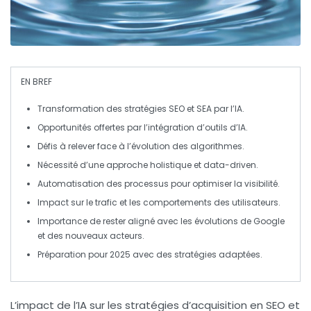
EN BREF
Transformation
des stratégies
SEO
et
SEA
par l’
IA
.
Opportunités
offertes par l’intégration d’outils d’
IA
.
Défis
à relever face à l’évolution des algorithmes.
Nécessité d’une approche
holistique
et
data-driven
.
Automatisation
des processus pour optimiser la
visibilité
.
Impact
sur le
trafic
et les comportements des utilisateurs.
Importance de rester aligné avec les évolutions de Google
et des nouveaux acteurs.
Préparation
pour 2025 avec des
stratégies
adaptées.
L’
impact de l’IA
sur les stratégies d’
acquisition
en
SEO
et