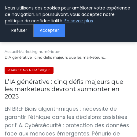
Nous utilisons des cookies pour améliorer votre expérience
LE WEBMARKETING
de navigation. En poursuivant, vous acceptez notre
politique de confidentialité.
En savoir plus
Refuser
Accepter
Accueil
Marketing numérique
L’IA générative : cinq défis majeurs que les marketeurs…
MARKETING NUMÉRIQUE
L’IA générative : cinq défis majeurs que
les marketeurs devront surmonter en
2025
EN BREF Biais algorithmiques : nécessité de
garantir l’éthique dans les décisions assistées
par l’IA. Cybérsécurité : protection des données
face aux menaces émergentes. Pénurie de