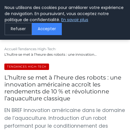
Nous utilisons des cookies pour améliorer votre expérience
LE WEBMARKETING
de navigation. En poursuivant, vous acceptez notre
politique de confidentialité.
En savoir plus
Refuser
Accepter
Accueil
Tendances High-Tech
L’huître se met à l’heure des robots : une innovation…
TENDANCES HIGH-TECH
L’huître se met à l’heure des robots : une
innovation américaine accroît les
rendements de 10 % et révolutionne
l’aquaculture classique
EN BREF Innovation américaine dans le domaine
de l’aquaculture. Introduction d’un robot
performant pour le conditionnement des