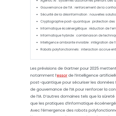
Agentic AI
: systèmes autonomes prenant des dé
Gouvernance de l’IA
: renforcement de la confianc
Sécurité de la désinformation
: nouvelles solut
Cryptographie post-quantique
: protection de
Informatique écoénergétique
: réduction de l’
Informatique hybride
: combinaison de techniqu
Intelligence ambiante invisible
: intégration de 
Robots polyfonctionnels
: interaction accrue e
Les prévisions de
Gartner
pour 2025 mettent
notamment l’
essor
de l’
intelligence artificiel
post-quantique
pour sécuriser les données 
de gouvernance de l’IA
pour renforcer la con
de l’IA. D’autres domaines tels que la
sûreté
que les pratiques d’
informatique écoénergé
Avec l’émergence des
robots polyfonctionn