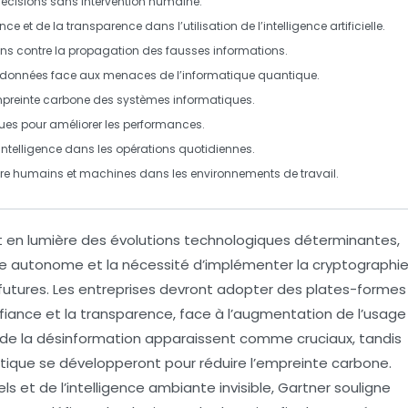
cisions sans intervention humaine.
e et de la transparence dans l’utilisation de l’intelligence artificielle.
ions contre la propagation des fausses informations.
s données face aux menaces de l’informatique quantique.
empreinte carbone des systèmes informatiques.
es pour améliorer les performances.
l’intelligence dans les opérations quotidiennes.
ntre humains et machines dans les environnements de travail.
 en lumière des évolutions technologiques déterminantes,
le
autonome et la nécessité d’implémenter la
cryptographi
futures. Les entreprises devront adopter des
plates-formes
fiance et la transparence, face à l’augmentation de l’usage
 de la désinformation
apparaissent comme cruciaux, tandis
tique
se développeront pour réduire l’empreinte carbone.
els
et de l’
intelligence ambiante invisible
, Gartner souligne