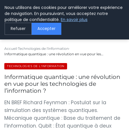
Nous utilisons des cookies pour améliorer votre expérience
LE WEBMARKETING
de navigation. En poursuivant, vous acceptez notre
politique de confidentialité.
En savoir plus
Refuser
Accepter
Accueil
Technologies de l'information
Informatique quantique : une révolution en vue pour les…
TECHNOLOGIES DE L'INFORMATION
Informatique quantique : une révolution
en vue pour les technologies de
l’information ?
EN BREF Richard Feynman : Postulat sur la
simulation des systèmes quantiques.
Mécanique quantique : Base du traitement de
l’information. Qubit : État quantique à deux