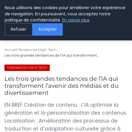
Nous utilisons des cookies pour améliorer votre expérience
LE WEBMARKETING
de navigation. En poursuivant, vous acceptez notre
politique de confidentialité.
En savoir plus
Refuser
Accepter
Accueil
Tendances High-Tech
Les trois grandes tendances de l’IA qui transforment…
TENDANCES HIGH-TECH
Les trois grandes tendances de l’IA qui
transforment l’avenir des médias et du
divertissement
EN BREF Création de contenu : L’IA optimise la
génération et la personnalisation des contenus.
Localisation : Amélioration des processus de
traduction et d’adaptation culturelle grâce à