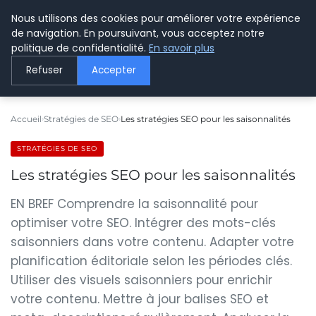
Nous utilisons des cookies pour améliorer votre expérience
LE WEBMARKETING
de navigation. En poursuivant, vous acceptez notre
politique de confidentialité.
En savoir plus
Refuser
Accepter
Accueil
Stratégies de SEO
Les stratégies SEO pour les saisonnalités
STRATÉGIES DE SEO
Les stratégies SEO pour les saisonnalités
EN BREF Comprendre la saisonnalité pour
optimiser votre SEO. Intégrer des mots-clés
saisonniers dans votre contenu. Adapter votre
planification éditoriale selon les périodes clés.
Utiliser des visuels saisonniers pour enrichir
votre contenu. Mettre à jour balises SEO et