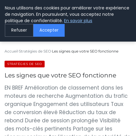
Nous utilisons des cookies pour améliorer votre expérience
LE WEBMARKETING
de navigation. En poursuivant, vous acceptez notre
politique de confidentialité.
En savoir plus
Refuser
Accepter
Accueil
Stratégies de SEO
Les signes que votre SEO fonctionne
STRATÉGIES DE SEO
Les signes que votre SEO fonctionne
EN BREF Amélioration de classement dans les
moteurs de recherche Augmentation du trafic
organique Engagement des utilisateurs Taux
de conversion élevé Réduction du taux de
rebond Durée de session prolongée Visibilité
des mots-clés pertinents Partage sur les