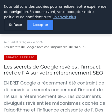
Nous utilisons des cookies pour améliorer votre expérience
LE WEBMARKETING
de navigation. En poursuivant, vous acceptez notre
politique de confidentialité.
En savoir plus
Refuser
Accepter
Accueil
Stratégies de SEO
Les secrets de Google révélés : l’impact réel de l’IA sur…
STRATÉGIES DE SEO
Les secrets de Google révélés : l’impact
réel de l’IA sur votre référencement SEO
EN BREF Google a récemment été contraint de
découvrir ses secrets concernant l’impact de
l’IA sur le référencement SEO. Les documents
divulgués révèlent les mécanismes cachés de
l’algorithme et l’influence croissante de l’. Des