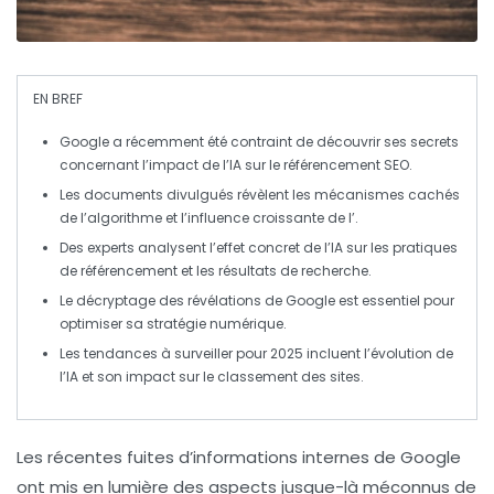
EN BREF
Google
a récemment été contraint de
découvrir
ses
secrets
concernant l’impact de l’
IA
sur le
référencement SEO
.
Les documents divulgués révèlent les
mécanismes cachés
de l’algorithme et l’influence croissante de l’
.
Des experts analysent l’effet concret de l’
IA
sur les
pratiques
de référencement
et les
résultats de recherche
.
Le décryptage des
révélations
de Google est essentiel pour
optimiser sa
stratégie numérique
.
Les tendances à surveiller pour 2025 incluent l’
évolution de
l’IA
et son
impact sur le classement
des sites.
Les récentes fuites d’informations internes de Google
ont mis en lumière des aspects jusque-là méconnus de