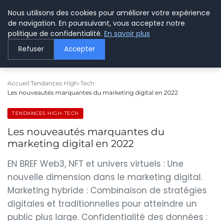
Nous utilisons des cookies pour améliorer votre expérience
LE WEBMARKETING
de navigation. En poursuivant, vous acceptez notre
politique de confidentialité.
En savoir plus
Refuser
Accepter
Accueil
Tendances High-Tech
Les nouveautés marquantes du marketing digital en 2022
TENDANCES HIGH-TECH
Les nouveautés marquantes du
marketing digital en 2022
EN BREF Web3, NFT et univers virtuels : Une
nouvelle dimension dans le marketing digital.
Marketing hybride : Combinaison de stratégies
digitales et traditionnelles pour atteindre un
public plus large. Confidentialité des données :