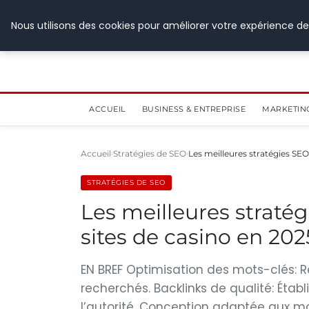
28 juillet 2026
Nous utilisons des cookies pour améliorer votre expérience de
ACCUEIL
BUSINESS & ENTREPRISE
MARKETIN
Accueil
Stratégies de SEO
Les meilleures stratégies SEO
STRATÉGIES DE SEO
Les meilleures stratég
sites de casino en 202
EN BREF Optimisation des mots-clés: R
recherchés. Backlinks de qualité: Établ
l’autorité. Conception adaptée aux mo