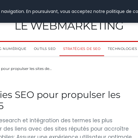
 navigation. En poursuivant, vous acceptez notre politique de co
LE WEBMARKETING
G NUMÉRIQUE
OUTILS SEO
STRATÉGIES DE SEO
TECHNOLOGIES 
 pour propulser les sites de…
ies SEO pour propulser les
5
esearch et intégration des termes les plus
ir des liens avec des sites réputés pour accroître
biles: Assurer une expérience utilisateur optimale