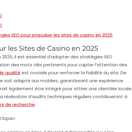
O
O
gies SEO pour propulser les sites de casino en 2025
ur les Sites de Casino en 2025
 2025, il est essentiel d’adopter des
stratégies SEO
ation des mots clés
pertinents pour capter l’attention des
de qualité
est cruciale pour renforcer la
fiabilité
du site. De
te soit
adapté aux mobiles
, garantissant une expérience
ait également être intégré pour attirer une clientèle locale
a réalisation d’
audits techniques
réguliers contribueront à
rs de recherche
.
W3zpsU