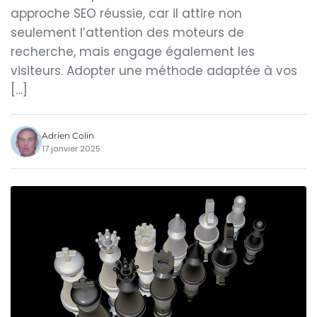
approche SEO réussie, car il attire non
seulement l’attention des moteurs de
recherche, mais engage également les
visiteurs. Adopter une méthode adaptée à vos
[…]
Adrien Colin
17 janvier 2025