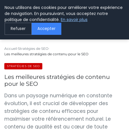
Nous utilisons des cookies pour améliorer votre expérience
LE WEBMARKETING
de navigation. En poursuivant, vous acceptez notre
politique de confidentialité.
En savoir plus
Refuser
Accepter
Accueil
Stratégies de SEO
Les meilleures stratégies de contenu pour le SEO
STRATÉGIES DE SEO
Les meilleures stratégies de contenu
pour le SEO
Dans un paysage numérique en constante
évolution, il est crucial de développer des
stratégies de contenu efficaces pour
maximiser votre référencement naturel. Le
contenu de qualité est au cœur de toute