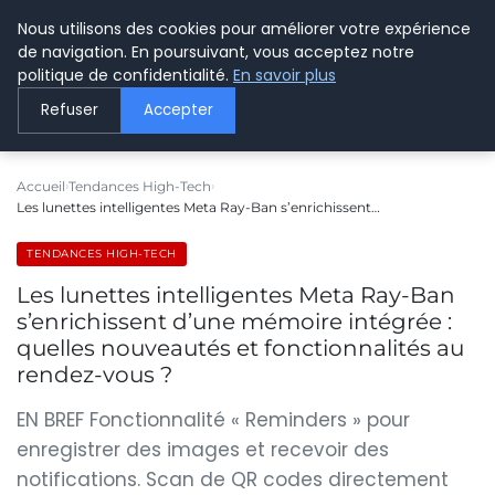
Nous utilisons des cookies pour améliorer votre expérience
LE WEBMARKETING
de navigation. En poursuivant, vous acceptez notre
politique de confidentialité.
En savoir plus
Refuser
Accepter
Accueil
Tendances High-Tech
Les lunettes intelligentes Meta Ray-Ban s’enrichissent…
TENDANCES HIGH-TECH
Les lunettes intelligentes Meta Ray-Ban
s’enrichissent d’une mémoire intégrée :
quelles nouveautés et fonctionnalités au
rendez-vous ?
EN BREF Fonctionnalité « Reminders » pour
enregistrer des images et recevoir des
notifications. Scan de QR codes directement