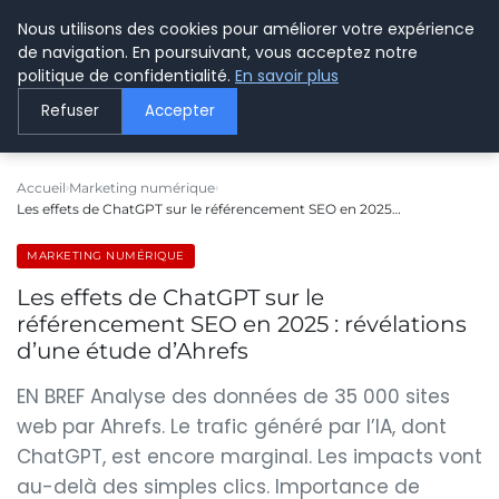
Nous utilisons des cookies pour améliorer votre expérience
LE WEBMARKETING
de navigation. En poursuivant, vous acceptez notre
politique de confidentialité.
En savoir plus
Refuser
Accepter
Accueil
Marketing numérique
Les effets de ChatGPT sur le référencement SEO en 2025…
MARKETING NUMÉRIQUE
Les effets de ChatGPT sur le
référencement SEO en 2025 : révélations
d’une étude d’Ahrefs
EN BREF Analyse des données de 35 000 sites
web par Ahrefs. Le trafic généré par l’IA, dont
ChatGPT, est encore marginal. Les impacts vont
au-delà des simples clics. Importance de