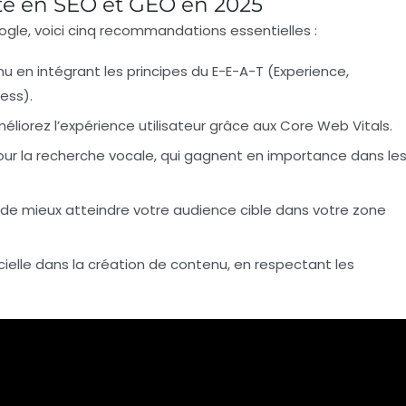
lité en SEO et GEO en 2025
ogle, voici
cinq recommandations essentielles
:
nu
en intégrant les principes du
E-E-A-T
(Experience,
ess).
éliorez l’expérience utilisateur grâce aux
Core Web Vitals
.
our la recherche vocale
, qui gagnent en importance dans le
 de mieux atteindre votre audience cible dans votre zone
cielle
dans la création de contenu, en respectant les