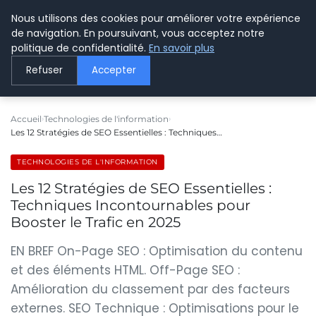
Nous utilisons des cookies pour améliorer votre expérience
LE WEBMARKETING
de navigation. En poursuivant, vous acceptez notre
politique de confidentialité.
En savoir plus
Refuser
Accepter
Accueil
Technologies de l'information
Les 12 Stratégies de SEO Essentielles : Techniques…
TECHNOLOGIES DE L'INFORMATION
Les 12 Stratégies de SEO Essentielles :
Techniques Incontournables pour
Booster le Trafic en 2025
EN BREF On-Page SEO : Optimisation du contenu
et des éléments HTML. Off-Page SEO :
Amélioration du classement par des facteurs
externes. SEO Technique : Optimisations pour le