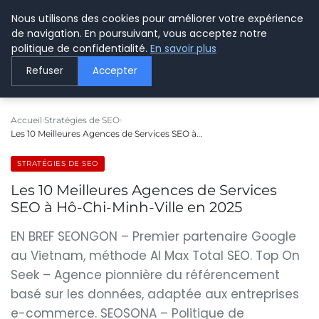
Nous utilisons des cookies pour améliorer votre expérience
LE WEBMARKETING
de navigation. En poursuivant, vous acceptez notre
politique de confidentialité.
En savoir plus
Refuser
Accepter
Accueil
Stratégies de SEO
Les 10 Meilleures Agences de Services SEO à…
STRATÉGIES DE SEO
Les 10 Meilleures Agences de Services
SEO à Hô-Chi-Minh-Ville en 2025
EN BREF SEONGON – Premier partenaire Google
au Vietnam, méthode AI Max Total SEO. Top On
Seek – Agence pionnière du référencement
basé sur les données, adaptée aux entreprises
e-commerce. SEOSONA – Politique de