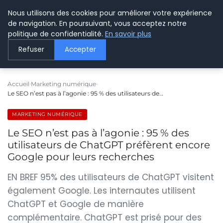
Nous utilisons des cookies pour améliorer votre expérience
LE WEBMARKETING
de navigation. En poursuivant, vous acceptez notre
politique de confidentialité.
En savoir plus
Refuser
Accepter
Accueil
Marketing numérique
Le SEO n’est pas à l’agonie : 95 % des utilisateurs de…
MARKETING NUMÉRIQUE
Le SEO n’est pas à l’agonie : 95 % des
utilisateurs de ChatGPT préfèrent encore
Google pour leurs recherches
EN BREF 95% des utilisateurs de ChatGPT visitent
également Google. Les internautes utilisent
ChatGPT et Google de manière
complémentaire. ChatGPT est prisé pour des