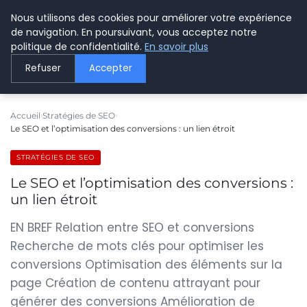
Nous utilisons des cookies pour améliorer votre expérience
LE WEBMARKETING
de navigation. En poursuivant, vous acceptez notre
politique de confidentialité.
En savoir plus
Refuser
Accepter
Accueil
Stratégies de SEO
Le SEO et l’optimisation des conversions : un lien étroit
STRATÉGIES DE SEO
Le SEO et l’optimisation des conversions :
un lien étroit
EN BREF Relation entre SEO et conversions
Recherche de mots clés pour optimiser les
conversions Optimisation des éléments sur la
page Création de contenu attrayant pour
générer des conversions Amélioration de