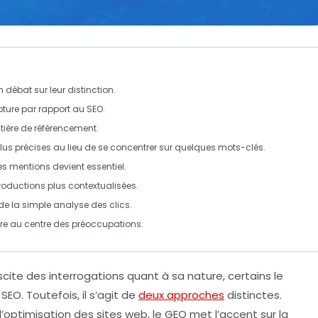
n débat sur leur distinction.
pture par rapport au
SEO
.
tière de
référencement
.
plus précises au lieu de se concentrer sur quelques mots-clés.
es mentions devient essentiel.
roductions plus contextualisées.
 de la simple analyse des
clics
.
tre au centre des préoccupations.
cite des interrogations quant à sa nature, certains le
u
SEO
. Toutefois, il s’agit de
deux approches
distinctes.
’optimisation des sites web, le GEO met l’accent sur la