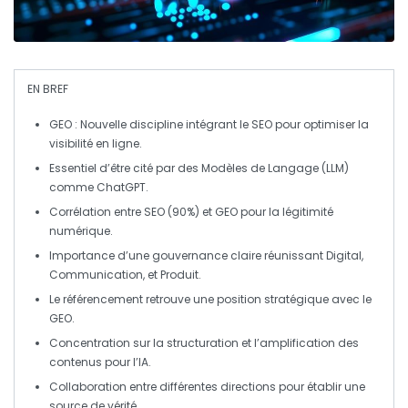
EN BREF
GEO
: Nouvelle discipline intégrant le
SEO
pour optimiser la
visibilité en ligne.
Essentiel d’être cité par des
Modèles de Langage
(LLM)
comme
ChatGPT
.
Corrélation entre
SEO
(90%) et
GEO
pour la légitimité
numérique.
Importance d’une
gouvernance claire
réunissant
Digital
,
Communication
, et
Produit
.
Le
référencement
retrouve une position stratégique avec le
GEO
.
Concentration sur la
structuration
et l’
amplification
des
contenus pour l’IA.
Collaboration
entre différentes directions pour établir une
source de vérité
.