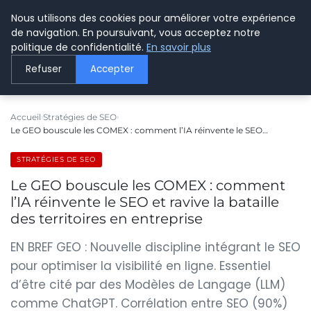
Nous utilisons des cookies pour améliorer votre expérience
LE WEBMARKETING
de navigation. En poursuivant, vous acceptez notre
politique de confidentialité.
En savoir plus
Refuser
Accepter
Accueil
Stratégies de SEO
Le GEO bouscule les COMEX : comment l’IA réinvente le SEO…
STRATÉGIES DE SEO
Le GEO bouscule les COMEX : comment
l’IA réinvente le SEO et ravive la bataille
des territoires en entreprise
EN BREF GEO : Nouvelle discipline intégrant le SEO
pour optimiser la visibilité en ligne. Essentiel
d’être cité par des Modèles de Langage (LLM)
comme ChatGPT. Corrélation entre SEO (90%)