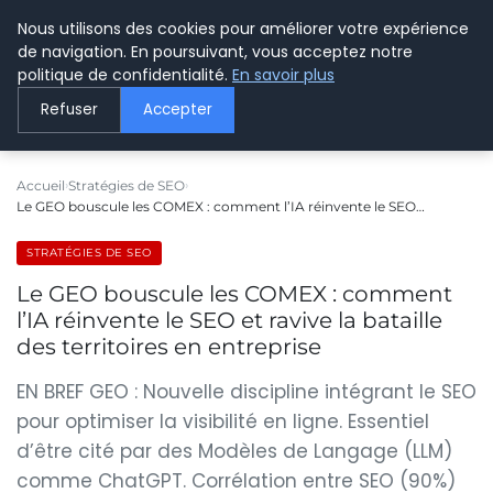
Nous utilisons des cookies pour améliorer votre expérience
LE WEBMARKETING
de navigation. En poursuivant, vous acceptez notre
politique de confidentialité.
En savoir plus
Refuser
Accepter
Accueil
Stratégies de SEO
Le GEO bouscule les COMEX : comment l’IA réinvente le SEO…
STRATÉGIES DE SEO
Le GEO bouscule les COMEX : comment
l’IA réinvente le SEO et ravive la bataille
des territoires en entreprise
EN BREF GEO : Nouvelle discipline intégrant le SEO
pour optimiser la visibilité en ligne. Essentiel
d’être cité par des Modèles de Langage (LLM)
comme ChatGPT. Corrélation entre SEO (90%)