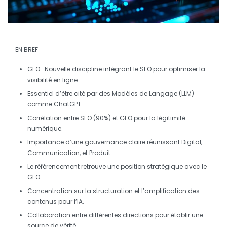
EN BREF
GEO
: Nouvelle discipline intégrant le
SEO
pour optimiser la
visibilité en ligne.
Essentiel d’être cité par des
Modèles de Langage
(LLM)
comme
ChatGPT
.
Corrélation entre
SEO
(90%) et
GEO
pour la légitimité
numérique.
Importance d’une
gouvernance claire
réunissant
Digital
,
Communication
, et
Produit
.
Le
référencement
retrouve une position stratégique avec le
GEO
.
Concentration sur la
structuration
et l’
amplification
des
contenus pour l’IA.
Collaboration
entre différentes directions pour établir une
source de vérité
.