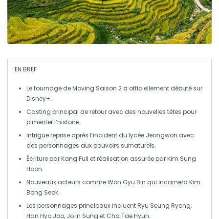
EN BREF
Le tournage de
Moving Saison 2
a officiellement débuté sur
Disney+
.
Casting principal de retour avec des
nouvelles têtes
pour
pimenter l’histoire.
Intrigue reprise après l’incident du lycée Jeongwon avec
des
personnages aux pouvoirs surnaturels
.
Écriture par
Kang Full
et réalisation assurée par
Kim Sung
Hoon
.
Nouveaux acteurs comme
Won Gyu Bin
qui incarnera Kim
Bong Seok.
Les personnages principaux incluent
Ryu Seung Ryong
,
Han Hyo Joo
,
Jo In Sung
et
Cha Tae Hyun
.