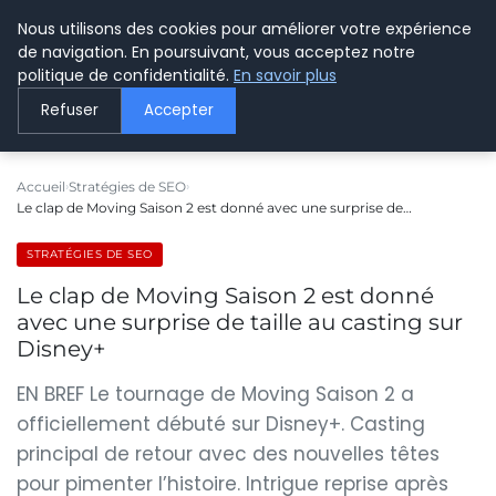
Nous utilisons des cookies pour améliorer votre expérience
LE WEBMARKETING
de navigation. En poursuivant, vous acceptez notre
politique de confidentialité.
En savoir plus
Refuser
Accepter
Accueil
Stratégies de SEO
Le clap de Moving Saison 2 est donné avec une surprise de…
STRATÉGIES DE SEO
Le clap de Moving Saison 2 est donné
avec une surprise de taille au casting sur
Disney+
EN BREF Le tournage de Moving Saison 2 a
officiellement débuté sur Disney+. Casting
principal de retour avec des nouvelles têtes
pour pimenter l’histoire. Intrigue reprise après