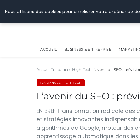
28 juillet 2026
Nous utilisons des cookies pour améliorer votre expérience de
ACCUEIL
BUSINESS & ENTREPRISE
MARKETIN
Accueil
Tendances High-Tech
L’avenir du SEO : prévisi
TENDANCES HIGH-TECH
L’avenir du SEO : prév
EN BREF Transformation radicale des c
et stratégies innovantes indispensable
algorithmes de Google, moteur des ch
apprentissage automatique dans les p