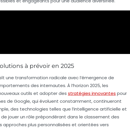
sibles et engageants pour une audience diversifiée.
olutions à prévoir en 2025
ît une transformation radicale avec l’émergence de
omportements des internautes. À l’horizon
2025
, les
 nouveaux outils et adopter des
stratégies innovantes
pour
hmes de Google, qui évoluent constamment, continueront
mple, des technologies telles que l’
intelligence artificielle
et
 de jouer un rôle prépondérant dans le classement des
s approches plus personnalisées et orientées vers