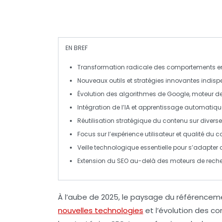
EN BREF
Transformation
radicale des comportements en 
Nouveaux outils
et
stratégies innovantes
indispe
Évolution des algorithmes
de Google, moteur d
Intégration de
l’IA
et
apprentissage automatiqu
Réutilisation stratégique
du contenu sur diverse
Focus sur
l’expérience utilisateur
et
qualité du c
Veille technologique
essentielle pour s’adapter 
Extension du SEO au-delà des
moteurs de rech
À l’aube de 2025, le paysage du
référenceme
nouvelles technologies
et l’évolution des 