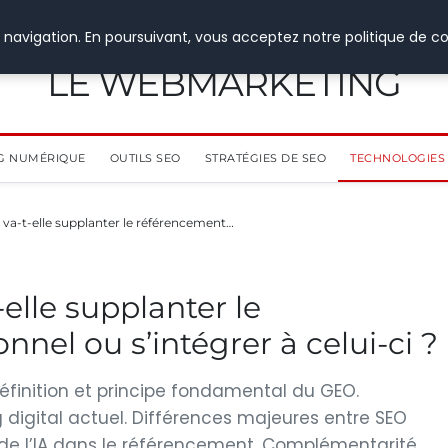
 navigation. En poursuivant, vous acceptez notre politique de co
LE WEBMARKETING
G NUMÉRIQUE
OUTILS SEO
STRATÉGIES DE SEO
TECHNOLOGIES 
 va-t-elle supplanter le référencement…
elle supplanter le
nnel ou s’intégrer à celui-ci ?
Définition et principe fondamental du GEO.
digital actuel. Différences majeures entre SEO
 de l’IA dans le référencement. Complémentarité