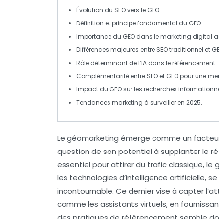
Évolution
du SEO vers le
GEO
.
Définition et principe fondamental du
GEO
.
Importance du
GEO
dans le marketing digital a
Différences majeures entre
SEO
traditionnel et
G
Rôle déterminant de l’
IA
dans le référencement.
Complémentarité entre
SEO
et
GEO
pour une meill
Impact du
GEO
sur les recherches informationne
Tendances marketing à surveiller en
2025
.
Le
géomarketing
émerge comme un facteur cl
question de son potentiel à
supplanter
le
ré
essentiel pour attirer du trafic classique, l
les technologies d’
intelligence artificielle
, s
incontournable. Ce dernier vise à capter l’a
comme les assistants virtuels, en fournissant
des pratiques de référencement semble don