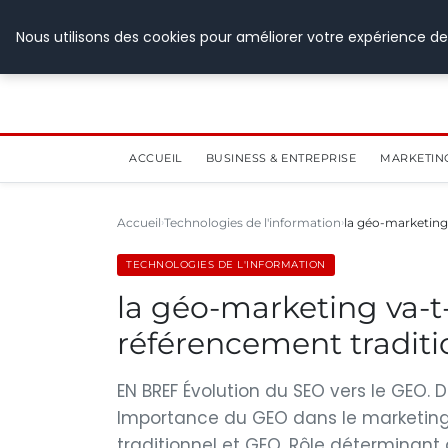
28 juillet 2026
Nous utilisons des cookies pour améliorer votre expérience de
ACCUEIL
BUSINESS & ENTREPRISE
MARKETIN
Accueil
Technologies de l'information
la géo-marketing
TECHNOLOGIES DE L'INFORMATION
la géo-marketing va-t-
référencement traditio
EN BREF Évolution du SEO vers le GEO. 
Importance du GEO dans le marketing 
traditionnel et GEO. Rôle déterminant