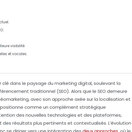
ctuel.
EO
.
eure visibilité.
lles et vocales.
é dans le paysage du marketing digital, soulevant la
férencement traditionnel
(SEO). Alors que le SEO demeure
e géomarketing, avec son approche axée sur la localisation et
e positionne comme un complément stratégique
ttention des nouvelles
technologies
et des plateformes,
 des résultats plus pertinents et contextualisés. L’évolution
c se diriger vers une
intégration
des
deux approches
, où le