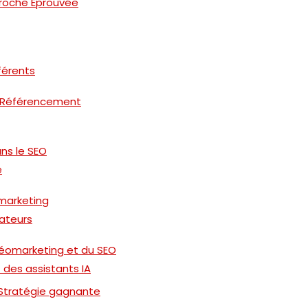
proche Éprouvée
férents
 le Référencement
ns le SEO
e
omarketing
ateurs
éomarketing et du SEO
des assistants IA
 Stratégie gagnante