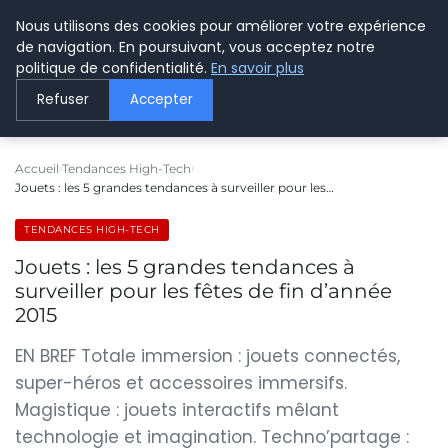
Nous utilisons des cookies pour améliorer votre expérience
LE WEBMARKETING
de navigation. En poursuivant, vous acceptez notre
politique de confidentialité.
En savoir plus
Refuser
Accepter
Accueil
Tendances High-Tech
Jouets : les 5 grandes tendances à surveiller pour les…
TENDANCES HIGH-TECH
Jouets : les 5 grandes tendances à
surveiller pour les fêtes de fin d’année
2015
EN BREF Totale immersion : jouets connectés,
super-héros et accessoires immersifs.
Magistique : jouets interactifs mêlant
technologie et imagination. Techno’partage :