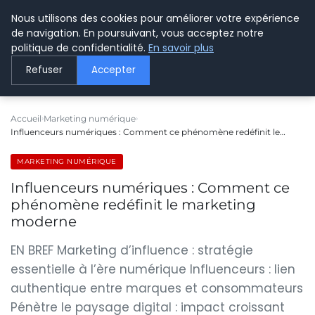
Nous utilisons des cookies pour améliorer votre expérience
LE WEBMARKETING
de navigation. En poursuivant, vous acceptez notre
politique de confidentialité.
En savoir plus
Refuser
Accepter
Accueil
Marketing numérique
Influenceurs numériques : Comment ce phénomène redéfinit le…
MARKETING NUMÉRIQUE
Influenceurs numériques : Comment ce
phénomène redéfinit le marketing
moderne
EN BREF Marketing d’influence : stratégie
essentielle à l’ère numérique Influenceurs : lien
authentique entre marques et consommateurs
Pénètre le paysage digital : impact croissant