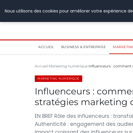
28 juillet 2026
Nous utilisons des cookies pour améliorer votre expérience de
ACCUEIL
BUSINESS & ENTREPRISE
MARKETIN
Accueil
Marketing numérique
Influenceurs : comment i
MARKETING NUMÉRIQUE
Influenceurs : commen
stratégies marketing
EN BREF Rôle des influenceurs : trans
Authenticité : engagement des audience
impact croissant des influenceurs su