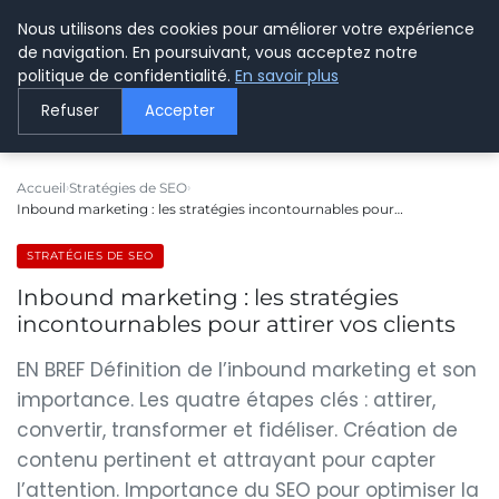
Nous utilisons des cookies pour améliorer votre expérience
LE WEBMARKETING
de navigation. En poursuivant, vous acceptez notre
politique de confidentialité.
En savoir plus
Refuser
Accepter
Accueil
Stratégies de SEO
Inbound marketing : les stratégies incontournables pour…
STRATÉGIES DE SEO
Inbound marketing : les stratégies
incontournables pour attirer vos clients
EN BREF Définition de l’inbound marketing et son
importance. Les quatre étapes clés : attirer,
convertir, transformer et fidéliser. Création de
contenu pertinent et attrayant pour capter
l’attention. Importance du SEO pour optimiser la