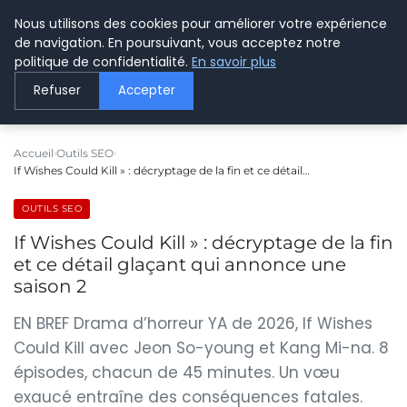
Nous utilisons des cookies pour améliorer votre expérience
LE WEBMARKETING
de navigation. En poursuivant, vous acceptez notre
politique de confidentialité.
En savoir plus
Refuser
Accepter
Accueil
Outils SEO
If Wishes Could Kill » : décryptage de la fin et ce détail…
OUTILS SEO
If Wishes Could Kill » : décryptage de la fin
et ce détail glaçant qui annonce une
saison 2
EN BREF Drama d’horreur YA de 2026, If Wishes
Could Kill avec Jeon So-young et Kang Mi-na. 8
épisodes, chacun de 45 minutes. Un vœu
exaucé entraîne des conséquences fatales.