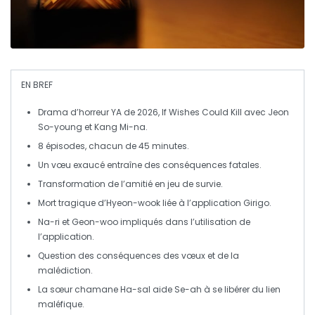
EN BREF
Drama
d’horreur YA
de 2026,
If Wishes Could Kill
avec
Jeon
So-young
et
Kang Mi-na
.
8 épisodes, chacun de
45 minutes
.
Un
vœu
exaucé entraîne des conséquences fatales.
Transformation de l’amitié en
jeu de survie
.
Mort tragique d’
Hyeon-wook
liée à l’application
Girigo
.
Na-ri et Geon-woo impliqués dans l’utilisation de
l’application.
Question des
conséquences
des vœux et de la
malédiction
.
La sœur chamane
Ha-sal
aide Se-ah à se libérer du lien
maléfique.