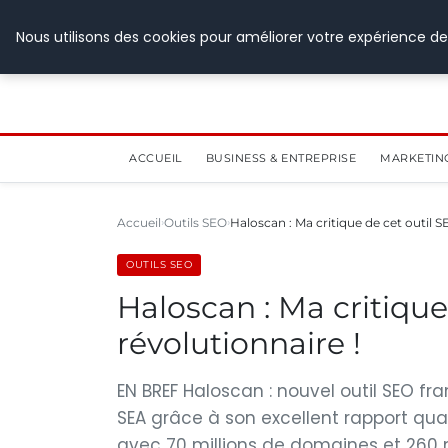
28 juillet 2026
Nous utilisons des cookies pour améliorer votre expérience de
ACCUEIL
BUSINESS & ENTREPRISE
MARKETIN
Accueil
Outils SEO
Haloscan : Ma critique de cet outil S
OUTILS SEO
Haloscan : Ma critique
révolutionnaire !
EN BREF Haloscan : nouvel outil SEO fr
SEA grâce à son excellent rapport qua
avec 70 millions de domaines et 260 m