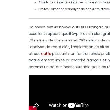
Avantages : interface intuitive, riche en fonction
Limites : absence d’analyse de
backlinks
et foc
Haloscan
est un nouvel
outil SEO
français qu
excellent rapport qualité-prix
et un plan gra
70 millions de domaines
et
260 millions de m
l’analyse de mots clés, l’exploration de sites
et ses
outils
puissants en font un choix privil
actuellement limité au marché français et n’
comme un acteur incontournable pour les réfé