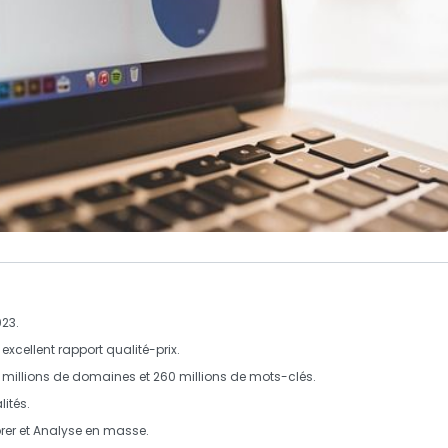
23.
xcellent rapport qualité-prix.
 millions
de domaines et
260 millions
de mots-clés.
lités.
rer
et
Analyse en masse
.