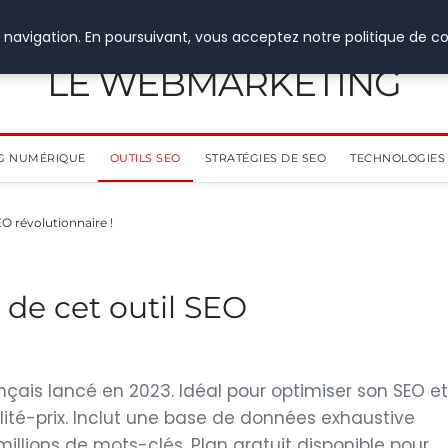
 navigation. En poursuivant, vous acceptez notre politique de co
LE WEBMARKETING
G NUMÉRIQUE
OUTILS SEO
STRATÉGIES DE SEO
TECHNOLOGIES 
EO révolutionnaire !
 de cet outil SEO
ançais lancé en 2023. Idéal pour optimiser son SEO et
lité-prix. Inclut une base de données exhaustive
illions de mots-clés. Plan gratuit disponible pour