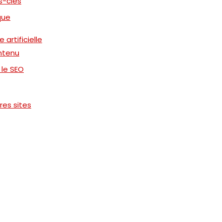
s-clés
que
 artificielle
ontenu
 le SEO
res sites