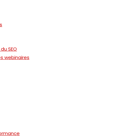
s
s du SEO
es webinaires
rformance