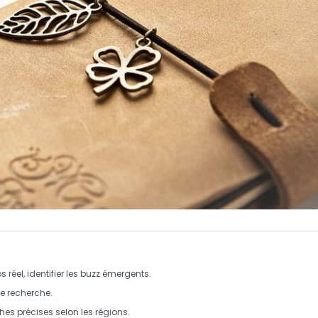
réel, identifier les
buzz
émergents.
e recherche
.
ches précises selon les
régions
.