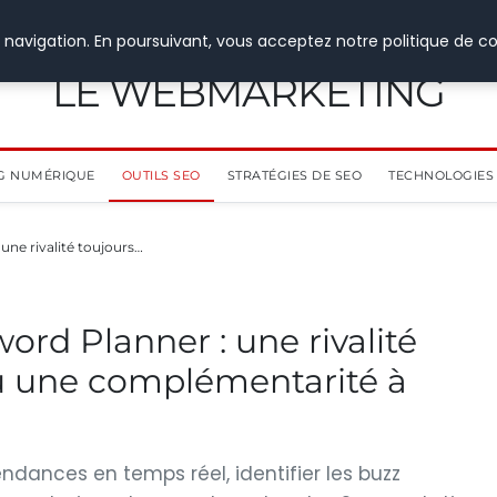
 navigation. En poursuivant, vous acceptez notre politique de co
LE WEBMARKETING
G NUMÉRIQUE
OUTILS SEO
STRATÉGIES DE SEO
TECHNOLOGIES 
une rivalité toujours…
rd Planner : une rivalité
ou une complémentarité à
endances en temps réel, identifier les buzz