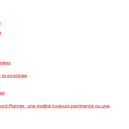
e
e
nnées
r la stratégie
iel
 Planner : une rivalité toujours pertinente ou une