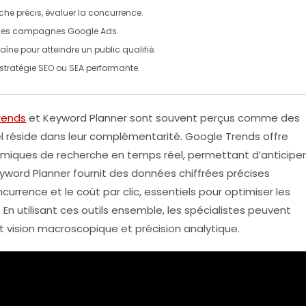
rche
précis, évaluer la
concurrence
.
er les campagnes
Google Ads
.
raîne
pour atteindre un public qualifié.
 stratégie
SEO
ou
SEA
performante.
rends
et
Keyword Planner
sont souvent perçus comme des
el réside dans leur
complémentarité
.
Google Trends
offre
iques de recherche en temps réel, permettant d’anticiper
yword Planner
fournit des données chiffrées précises
urrence et le coût par clic, essentiels pour optimiser les
En utilisant ces outils ensemble, les spécialistes peuvent
nt vision macroscopique et précision analytique.