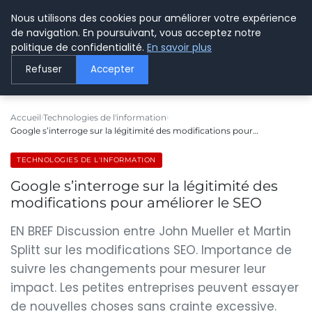
Nous utilisons des cookies pour améliorer votre expérience
LE WEBMARKETING
de navigation. En poursuivant, vous acceptez notre
politique de confidentialité.
En savoir plus
Refuser
Accepter
Accueil
Technologies de l'information
Google s’interroge sur la légitimité des modifications pour…
TECHNOLOGIES DE L'INFORMATION
Google s’interroge sur la légitimité des
modifications pour améliorer le SEO
EN BREF Discussion entre John Mueller et Martin
Splitt sur les modifications SEO. Importance de
suivre les changements pour mesurer leur
impact. Les petites entreprises peuvent essayer
de nouvelles choses sans crainte excessive.