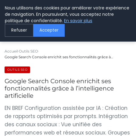
Nous utilisons des cookies pour améliorer votre expérience
LE WEBMARKETING
de navigation. En poursuivant, vous acceptez notre
politique de confidentialité.
En savoir plus
Refuser
Accepter
Accueil
Outils SEO
Google Search Console enrichit ses fonctionnalités grâce à…
OUTILS SEO
Google Search Console enrichit ses
fonctionnalités grâce à l’intelligence
artificielle
EN BREF Configuration assistée par IA : Création
de rapports optimisés par prompts. Intégration
des canaux sociaux : Vue unifiée des
performances web et réseaux sociaux. Groupes