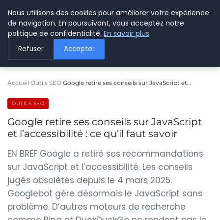
Nous utilisons des cookies pour améliorer votre expérience
LE WEBMARKETING
de navigation. En poursuivant, vous acceptez notre
politique de confidentialité.
En savoir plus
Refuser
Accepter
Accueil
Outils SEO
Google retire ses conseils sur JavaScript et…
OUTILS SEO
Google retire ses conseils sur JavaScript
et l’accessibilité : ce qu’il faut savoir
EN BREF Google a retiré ses recommandations
sur JavaScript et l’accessibilité. Les conseils
jugés obsolètes depuis le 4 mars 2025.
Googlebot gère désormais le JavaScript sans
problème. D’autres moteurs de recherche