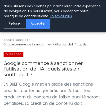
Nous utilisons des cookies pour améliorer votre expérience
LE WEBMARKETING
de navigation. En poursuivant, vous acceptez notre
politique de confidentialité.
En savoir plus
Refuser
Accepter
Accueil
Outils SEO
Google commence à sanctionner l’utilisation de l’IA : quels…
OUTILS SEO
Google commence à sanctionner
l’utilisation de l’IA : quels sites en
souffriront ?
EN BREF Google met en place des sanctions
pour les contenus générés par IA. Les sites
produisant du contenu de faible qualité seront
pénalisés. La création de contenu doit