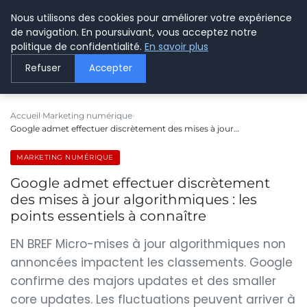
Nous utilisons des cookies pour améliorer votre expérience
LE WEBMARKETING
de navigation. En poursuivant, vous acceptez notre
politique de confidentialité.
En savoir plus
Refuser
Accepter
Accueil
Marketing numérique
Google admet effectuer discrètement des mises à jour…
MARKETING NUMÉRIQUE
Google admet effectuer discrètement
des mises à jour algorithmiques : les
points essentiels à connaître
EN BREF Micro-mises à jour algorithmiques non
annoncées impactent les classements. Google
confirme des majors updates et des smaller
core updates. Les fluctuations peuvent arriver à