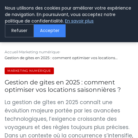
Nous utilisons des cookies pour améliorer votre expérience
LE WEBMARKETING
de navigation. En poursuivant, vous acceptez notre
politique de confidentialité.
En savoir plus
Refuser
Accepter
Accueil
Marketing numérique
Gestion de gites en 2025 : comment optimiser vos locations…
MARKETING NUMÉRIQUE
Gestion de gites en 2025 : comment
optimiser vos locations saisonnières ?
La gestion de gîtes en 2025 connaît une
évolution majeure portée par les avancées
technologiques, l’exigence croissante des
voyageurs et des règles toujours plus précises.
Dans un contexte où la concurrence s’intensifie,