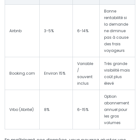
Bonne
rentabilité si
la demande
Airbnb
3-5%
6-14%
ne diminue
pas à cause
des frais
voyageurs
Variable
Très grande
/
visibilité mais
Booking.com
Environ 15%
souvent
coût plus
inclus
élevé
Option
abonnement
Vrbo (Abritel)
8%
6-15%
annuel pour
les gros
volumes
En maîtrisant ces données, vous pourrez ajuster vos