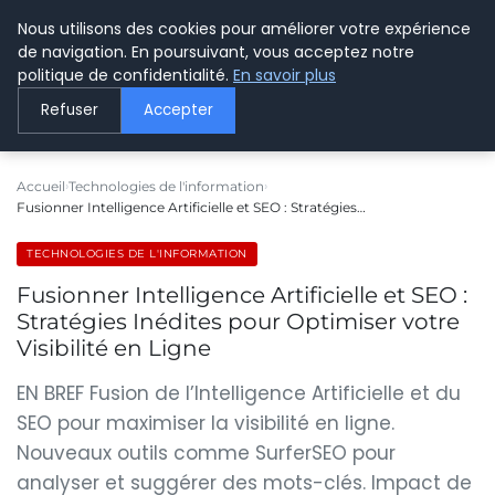
Nous utilisons des cookies pour améliorer votre expérience
LE WEBMARKETING
de navigation. En poursuivant, vous acceptez notre
politique de confidentialité.
En savoir plus
Refuser
Accepter
Accueil
Technologies de l'information
Fusionner Intelligence Artificielle et SEO : Stratégies…
TECHNOLOGIES DE L'INFORMATION
Fusionner Intelligence Artificielle et SEO :
Stratégies Inédites pour Optimiser votre
Visibilité en Ligne
EN BREF Fusion de l’Intelligence Artificielle et du
SEO pour maximiser la visibilité en ligne.
Nouveaux outils comme SurferSEO pour
analyser et suggérer des mots-clés. Impact de