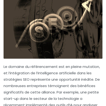
Le domaine du référencement est en pleine mutation,
et l’intégration de l’
intelligence artificielle
dans les
stratégies SEO représente une opportunité inédite. De
nombreuses entreprises témoignent des bénéfices
significatifs de cette alliance. Par exemple, une petite
start-up dans le secteur de la technologie a
récemment implémenté des outils d’
IA
pour analyser