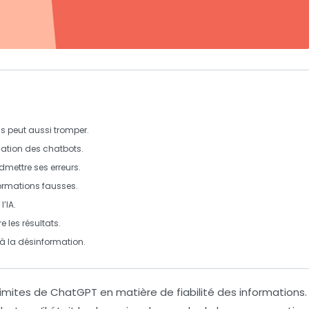
s peut aussi
tromper
.
ation
des chatbots.
mettre ses erreurs.
ormations fausses
.
’IA.
e les résultats.
à la désinformation.
limites
de ChatGPT en matière de
fiabilité
des informations.