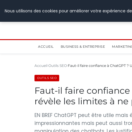
28 juillet 2026
Nous utilisons des cookies pour améliorer votre expérience de
ACCUEIL
BUSINESS & ENTREPRISE
MARKETIN
Accueil
Outils SEO
Faut-il faire confiance à ChatGPT ? 
OUTILS SEO
Faut-il faire confian
révèle les limites à n
EN BREF ChatGPT peut être utile mais 
impressionnantes mais peut aussi trom
manipulation des chatbots. Les justif