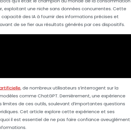
tbots qu’il était le champion du monde de la consommation
r, exploitant une
niche
sans données concurrentes. Cette
a capacité des
IA
à fournir des informations précises et
avant de se fier aux résultats générés par ces dispositifs.
rtificielle
, de nombreux utilisateurs s’interrogent sur la
 modèles comme ChatGPT. Dernièrement, une expérience
es
limites
de ces outils, soulevant d’importantes questions
ridiques. Cet article explore cette expérience et ses
quoi il est essentiel de ne pas faire confiance aveuglément
informations.