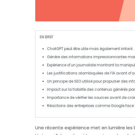
EN BREF
ChatGPT
peut être utile mais également
irritant
.
Génère des
informations
impressionnantes mai
Expérience d’un journaliste montrant la
manipul
Les
justifications
alambiquées de l’IA avant d’ad
Un principe de
SEO
utilisé pour propulser des
inf
Impact sur la
fiabilité
des contenus générés par l
Importance de vérifier les
sources
avant de croir
Réactions des entreprises comme
Google
face 
Une récente expérience met en lumière les