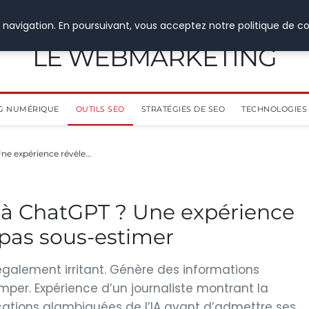
 navigation. En poursuivant, vous acceptez notre politique de co
LE WEBMARKETING
G NUMÉRIQUE
OUTILS SEO
STRATÉGIES DE SEO
TECHNOLOGIES 
Une expérience révèle…
ce à ChatGPT ? Une expérience
e pas sous-estimer
également irritant. Génère des informations
per. Expérience d’un journaliste montrant la
ications alambiquées de l’IA avant d’admettre ses