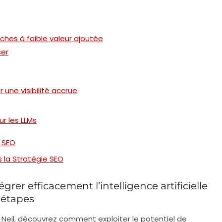
hes à faible valeur ajoutée
ser
 une visibilité accrue
r les LLMs
e SEO
s la Stratégie SEO
égrer efficacement l’intelligence artificielle
 étapes
 Neil
, découvrez comment exploiter le potentiel de