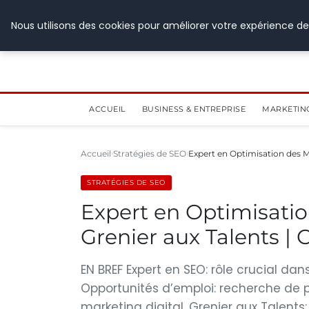
28 juillet 2026
Nous utilisons des cookies pour améliorer votre expérience de
ACCUEIL
BUSINESS & ENTREPRISE
MARKETIN
Accueil
Stratégies de SEO
Expert en Optimisation des 
STRATÉGIES DE SEO
Expert en Optimisati
Grenier aux Talents |
EN BREF Expert en SEO: rôle crucial da
Opportunités d’emploi: recherche de 
marketing digital. Grenier aux Talents