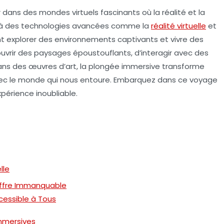
r dans des
mondes virtuels
fascinants où la réalité et la
 à des technologies avancées comme la
réalité virtuelle
et
ent explorer des environnements captivants et vivre des
ouvrir des paysages époustouflants, d’interagir avec des
s des œuvres d’art, la
plongée immersive
transforme
avec le monde qui nous entoure. Embarquez dans ce voyage
érience inoubliable.
lle
 Offre Immanquable
ccessible à Tous
Immersives