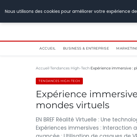
28 juillet 2026
Nous utilisons des cookies pour améliorer votre expérience de
ACCUEIL
BUSINESS & ENTREPRISE
MARKETIN
Accueil
Tendances High-Tech
Expérience immersive : 
TENDANCES HIGH-TECH
Expérience immersive
mondes virtuels
EN BREF Réalité Virtuelle : Une technol
Expériences immersives : Interaction
avancée : Utilisation de casques de VR