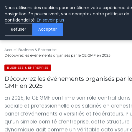
Nous utilisons des cookies pour améliorer votre expérience de
LE WEBMARKETING
navigation. En poursuivant, vous acceptez notre politique de
confidentialité.
En savoir plus
Refuser
Accepter
Accueil
Business & Entreprise
Découvrez les événements organisés par le CE GMF en 2025
BUSINESS & ENTREPRISE
Découvrez les événements organisés par l
GMF en 2025
En 2025, le CE GMF confirme son rôle central dans 
sociale et professionnelle des salariés en orchest
panel d’événements diversifiés et fédérateurs. Pl
qu’un simple comité d’entreprise, cette structure
dynamique agit comme un véritable catalyseur 