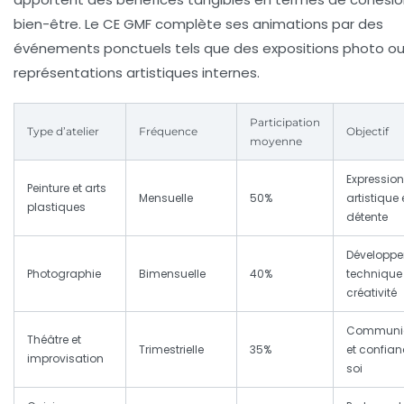
bien-être. Le CE GMF complète ses animations par des
événements ponctuels tels que des expositions photo o
représentations artistiques internes.
Participation
Type d’atelier
Fréquence
Objectif
moyenne
Expression
Peinture et arts
Mensuelle
50%
artistique 
plastiques
détente
Développ
Photographie
Bimensuelle
40%
technique 
créativité
Communic
Théâtre et
Trimestrielle
35%
et confian
improvisation
soi