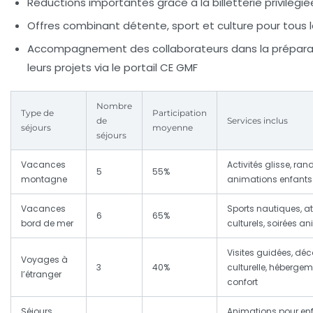
Réductions importantes grâce à la billetterie privilégi
Offres combinant détente, sport et culture pour tous 
Accompagnement des collaborateurs dans la prépara
leurs projets via le portail CE GMF
Nombre
Type de
Participation
de
Services inclus
séjours
moyenne
séjours
Vacances
Activités glisse, ra
5
55%
montagne
animations enfants
Vacances
Sports nautiques, at
6
65%
bord de mer
culturels, soirées a
Visites guidées, déc
Voyages à
3
40%
culturelle, hébergem
l’étranger
confort
Séjours
Animations pour enf