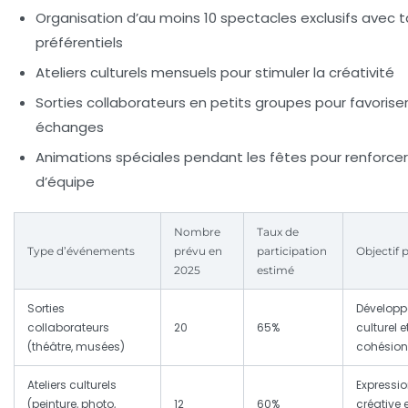
Organisation d’au moins 10 spectacles exclusifs avec ta
préférentiels
Ateliers culturels mensuels pour stimuler la créativité
Sorties collaborateurs en petits groupes pour favoriser
échanges
Animations spéciales pendant les fêtes pour renforcer 
d’équipe
Nombre
Taux de
Type d’événements
prévu en
participation
Objectif p
2025
estimé
Sorties
Dévelop
collaborateurs
20
65%
culturel e
(théâtre, musées)
cohésion
Ateliers culturels
Expressi
(peinture, photo,
12
60%
créative 