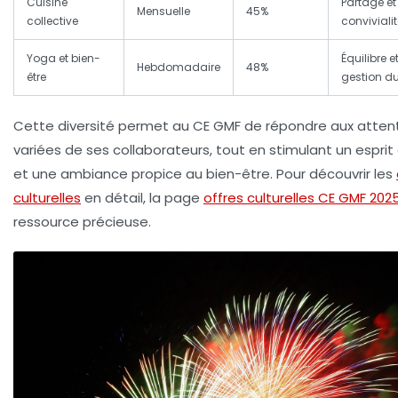
Cuisine
Partage et
Mensuelle
45%
collective
conviviali
Yoga et bien-
Équilibre e
Hebdomadaire
48%
être
gestion du
Cette diversité permet au CE GMF de répondre aux atten
variées de ses collaborateurs, tout en stimulant un esprit
et une ambiance propice au bien-être. Pour découvrir les
culturelles
en détail, la page
offres culturelles CE GMF 202
ressource précieuse.