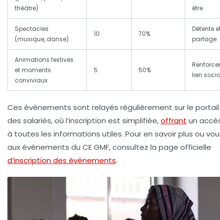
théâtre)
être
Spectacles
Détente e
10
70%
(musique, danse)
partage
Animations festives
Renforce
et moments
5
50%
lien socia
conviviaux
Ces événements sont relayés régulièrement sur le portail
des salariés, où l’inscription est simplifiée,
offrant
un accès
à toutes les informations utiles. Pour en savoir plus ou vous
aux événements du CE GMF, consultez la page officielle
d’inscription des événements
.