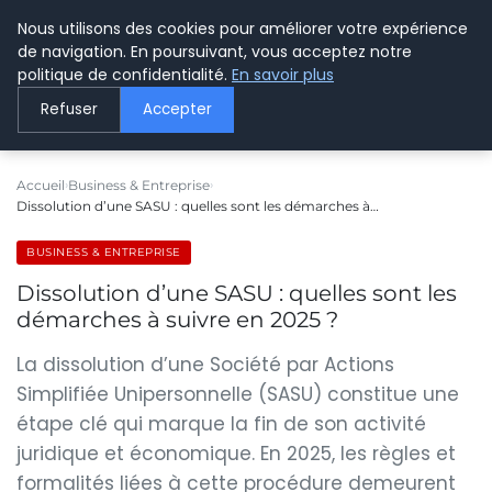
Nous utilisons des cookies pour améliorer votre expérience
LE WEBMARKETING
de navigation. En poursuivant, vous acceptez notre
politique de confidentialité.
En savoir plus
Refuser
Accepter
Accueil
Business & Entreprise
Dissolution d’une SASU : quelles sont les démarches à…
BUSINESS & ENTREPRISE
Dissolution d’une SASU : quelles sont les
démarches à suivre en 2025 ?
La dissolution d’une Société par Actions
Simplifiée Unipersonnelle (SASU) constitue une
étape clé qui marque la fin de son activité
juridique et économique. En 2025, les règles et
formalités liées à cette procédure demeurent