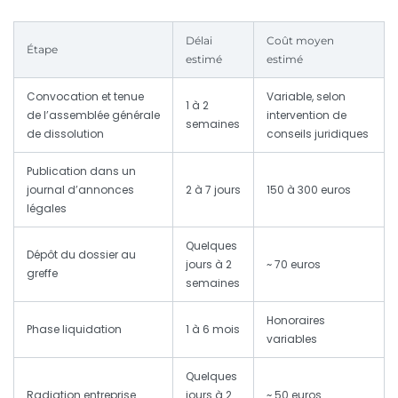
Délai
Coût moyen
Étape
estimé
estimé
Convocation et tenue
Variable, selon
1 à 2
de l’assemblée générale
intervention de
semaines
de dissolution
conseils juridiques
Publication dans un
journal d’annonces
2 à 7 jours
150 à 300 euros
légales
Quelques
Dépôt du dossier au
jours à 2
~ 70 euros
greffe
semaines
Honoraires
Phase liquidation
1 à 6 mois
variables
Quelques
Radiation entreprise
jours à 2
~ 50 euros