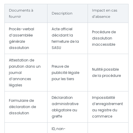
Documents à
Impact en cas
Description
fournir
d’absence
Procès-verbal
Acte officiel
Procédure de
d’assemblée
décidant la
dissolution
générale
fermeture de la
inaccessible
dissolution
SASU
Attestation de
parution dans un
Preuve de
Nullité possible
journal
publicité légale
de la procédure
d’annonces
pour les tiers
légales
Déclaration
Impossibilité
Formulaire de
administrative
d’enregistrement
déclaration de
obligatoire au
au registre du
dissolution
greffe
commerce
ID, non-